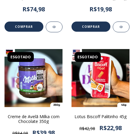
R$74,98
R$19,98
ESGOTADO
ESGOTADO
Creme de Avelã Milka com
Lotus Biscoff Palitinho 45g
Chocolate 350g
R$22,98
R$42,98
R$39,98
R$84,98