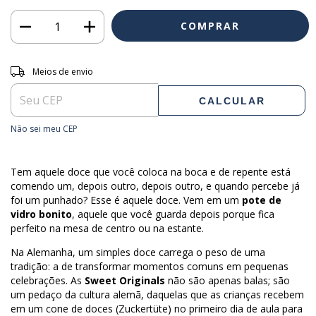
Entregas para o CEP:
ALTERAR CEP
Meios de envio
CALCULAR
Não sei meu CEP
Tem aquele doce que você coloca na boca e de repente está
comendo um, depois outro, depois outro, e quando percebe já
foi um punhado? Esse é aquele doce. Vem em um
pote de
vidro bonito
, aquele que você guarda depois porque fica
perfeito na mesa de centro ou na estante.
Na Alemanha, um simples doce carrega o peso de uma
tradição: a de transformar momentos comuns em pequenas
celebrações. As
Sweet Originals
não são apenas balas; são
um pedaço da cultura alemã, daquelas que as crianças recebem
em um cone de doces (Zuckertüte) no primeiro dia de aula para