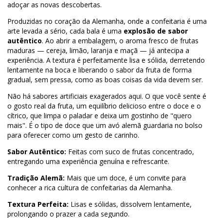
adoçar as novas descobertas.
Produzidas no coração da Alemanha, onde a confeitaria é uma
arte levada a sério, cada bala é uma
explosão de sabor
autêntico
. Ao abrir a embalagem, o aroma fresco de frutas
maduras — cereja, limão, laranja e maçã — já antecipa a
experiência. A textura é perfeitamente lisa e sólida, derretendo
lentamente na boca e liberando o sabor da fruta de forma
gradual, sem pressa, como as boas coisas da vida devem ser.
Não há sabores artificiais exagerados aqui. O que você sente é
o gosto real da fruta, um equilíbrio delicioso entre o doce e o
cítrico, que limpa o paladar e deixa um gostinho de "quero
mais". É o tipo de doce que um avó alemã guardaria no bolso
para oferecer como um gesto de carinho.
Sabor Autêntico:
Feitas com suco de frutas concentrado,
entregando uma experiência genuína e refrescante.
Tradição Alemã:
Mais que um doce, é um convite para
conhecer a rica cultura de confeitarias da Alemanha.
Textura Perfeita:
Lisas e sólidas, dissolvem lentamente,
prolongando o prazer a cada segundo.