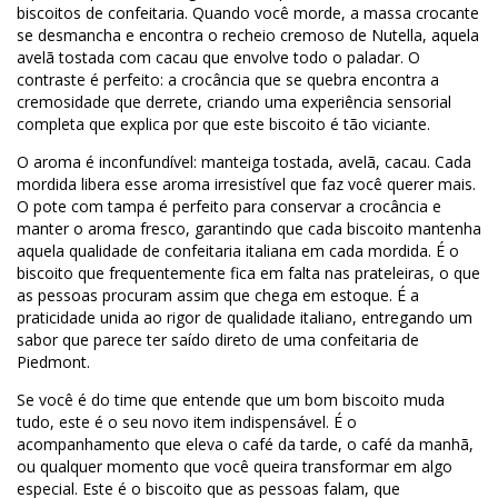
biscoitos de confeitaria. Quando você morde, a massa crocante
se desmancha e encontra o recheio cremoso de Nutella, aquela
avelã tostada com cacau que envolve todo o paladar. O
contraste é perfeito: a crocância que se quebra encontra a
cremosidade que derrete, criando uma experiência sensorial
completa que explica por que este biscoito é tão viciante.
O aroma é inconfundível: manteiga tostada, avelã, cacau. Cada
mordida libera esse aroma irresistível que faz você querer mais.
O pote com tampa é perfeito para conservar a crocância e
manter o aroma fresco, garantindo que cada biscoito mantenha
aquela qualidade de confeitaria italiana em cada mordida. É o
biscoito que frequentemente fica em falta nas prateleiras, o que
as pessoas procuram assim que chega em estoque. É a
praticidade unida ao rigor de qualidade italiano, entregando um
sabor que parece ter saído direto de uma confeitaria de
Piedmont.
Se você é do time que entende que um bom biscoito muda
tudo, este é o seu novo item indispensável. É o
acompanhamento que eleva o café da tarde, o café da manhã,
ou qualquer momento que você queira transformar em algo
especial. Este é o biscoito que as pessoas falam, que