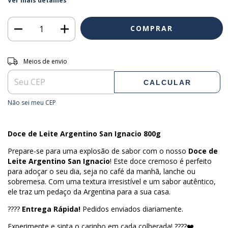
Ver mais detalhes
Entregas para o CEP:
ALTERAR CEP
Meios de envio
CALCULAR
Não sei meu CEP
Doce de Leite Argentino San Ignacio 800g
Prepare-se para uma explosão de sabor com o nosso
Doce de
Leite Argentino San Ignacio
! Este doce cremoso é perfeito
para adoçar o seu dia, seja no café da manhã, lanche ou
sobremesa. Com uma textura irresistível e um sabor autêntico,
ele traz um pedaço da Argentina para a sua casa.
????
Entrega Rápida!
Pedidos enviados diariamente.
Experimente e sinta o carinho em cada colherada! ????❤️